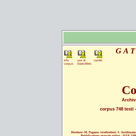
G A T
info
uso di
crediti
corpus
GattoWeb
Co
Archiv
corpus 748 testi
Direttore: M. Pagano; vicedirettori: S. Arcidiacono
Pubblicazione annuale online - ISSN 249